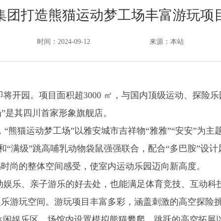
集团打造熊猫运动梦工场丰富游玩项
时间：2024-09-12
来源：本站
将开园。项目面积超3000 ㎡，与国内顶级运动、探险乐
工场”是其四川首家形象旗舰店。
“熊猫运动梦工场”以雅安城市吉祥物“雅雅”“安安”为主
军”和“满级”跳高哺乳动物袋鼠强强联合，配合“多巴胺”
感时尚的整体空间感受，使室内运动乐园迈向新高度。
运动娱乐、亲子游乐的好去处，也能满足体育竞技、互动科
乐游玩空间。游玩项目丰富多彩，涵盖刺激的高空探险挑
休闲娱乐区。场馆内设置模拟熊猫攀爬、跳跃的高空拓展